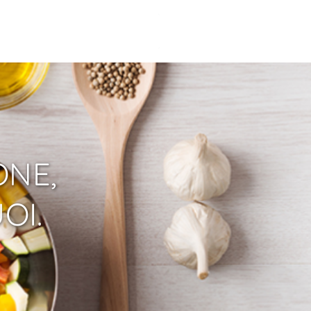
ONE,
OI.