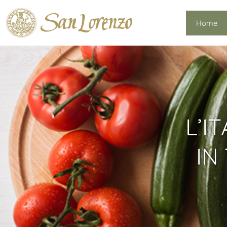
Home
L’I
IN