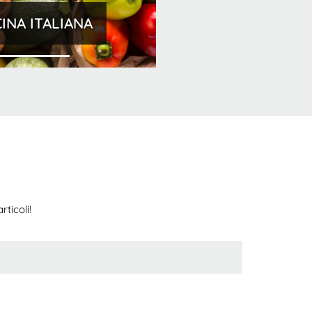
INA ITALIANA
ticoli!