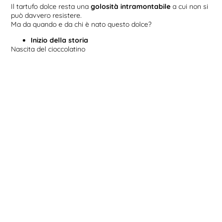
Il tartufo dolce resta una
golosità intramontabile
a cui non si
può davvero resistere.
Ma da quando e da chi è nato questo dolce?
Inizio della storia
Nascita del cioccolatino
Come per molti dolci, anche per il tartufo non è così semplice
arrivare all’origine della sua storia. Per capire il contesto in cui
è stata inventata questa prelibatezza è utile chiedersi: quando
e come
nasce
l’idea del
cioccolatino
?
Si può dire che sia merito della duchessa
Caterina
, moglie
di
Emanuele Filiberto
: di origine spagnola, nel 1500 portò uno
dei suoi dolci preferiti l’
antenato dei cioccolatini
, alla corte dei
Savoia.
Fu però solo un secolo dopo che nascerà la
prima
cioccolateria d’Italia a Torino
che diventerà una delle città
capitali indiscusse di tutta Europa in materia.
Facendo un salto nel secolo successivo, il Settecento, è
sempre Torino il luogo in cui viene inventato il
primo vero
cioccolatino
che, nelle mani di
Paul Caffarel
nel 1826,
diventerà protagonista di una vera e propria produzione a
vasta scala.