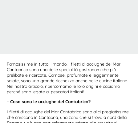
Famosissime in tutto il mondo, i filetti di acciughe del Mar
Cantabrico sono una delle specialità gastronomiche più
prelibate e ricercate. Carnose, profumate e leggermente
salate, sono una grande ricchezza anche nelle cucine italiane.
Nel nostro articolo, ripercorriamo le loro origini e capiamo
perché sono legate ai pescatori italiani!
– Cosa sono le acciughe del Cantabrico?
I filetti di acciughe del Mar Cantabrico sono alici pregiatissime
che crescono in Cantabria, una zona che si trova a nord della
Spagna, un luogo particolarmente adatto alla crescita di
diverse specie marine. La Cantabria è famosa in tutta Europa
per i suoi filetti di acciughe, in particolare il borgo dei pescatori