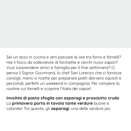
Sei un asso in cucina e ami passare le ore tra forno e fornelli?
Hai il fisico da sollevatore di forchette e cerchi nuovi sapori?
Vuoi sorprendere amici e famiglia per il fine settimana? Ci
pensa il Signor Gourmand, lo chef San Lorenzo che ci fornisce
consigli, menù e ricette per preparare piatti davvero squisiti e
personali, perfetti un weekend in compagnia. Per rompere la
routine sui fornelli e scoprire l’Italia dei sapori!
Involtini di pasta sfoglia con asparagi e prosciutto crudo
La
primavera porta in tavola tante verdure
buone e
colorate! Tra queste, gli
asparagi
, una delle verdure più
apprezzate e più versatili in cucina. Vogliamo prepararare
un
aperitivo sfizioso o un contorno alternativo
? Oggi il
Signor Gourmand propone una ricetta gustosa e
irresistibile:
involtini di pasta sfoglia con asparagi e