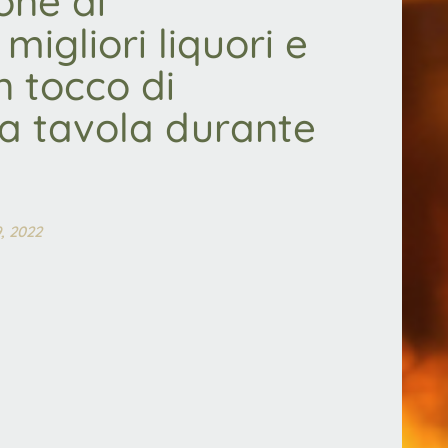
one di
igliori liquori e
un tocco di
ua tavola durante
, 2022