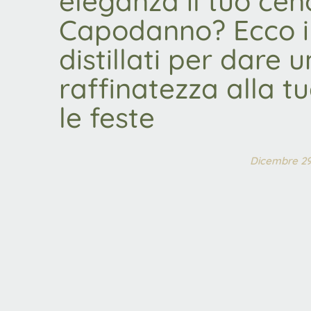
eleganza il tuo cen
Capodanno? Ecco i m
distillati per dare 
raffinatezza alla t
le feste
Dicembre 29