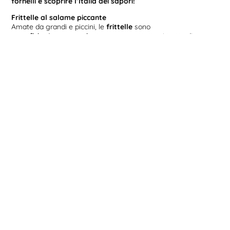
fornelli e scoprire l’Italia dei sapori!
Frittelle al salame piccante
Amate da grandi e piccini, le
frittelle
sono
uno
sfizio
davvero
saziante
, ma soprattutto si tratta di
un
pasto rapido e divertente
da preparare.
Le frittelle si prestano a essere cucinate in tante varianti e
con
ingredienti differenti
, ma una
ricetta
tra le più buone e
prelibate è quella che vede come protagonista
il salame
piccante.
Scopriamo insieme quindi come preparare delle
veloci
ma
gustosissime
frittelle al salame piccante!
• Ingredienti:
– Salame piccante – 50 g
– Farina – 40 g
– Lievito istantaneo (per piatti salati) – mezzo cucchiaino
– Olio d’oliva
– Sale e pepe q.b.
– Acqua frizzante (fredda)
• Iniziamo!
1) La prima cosa da fare è preparare la
pastella
. Quindi