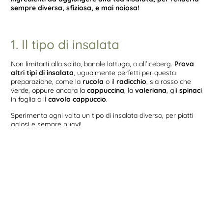
sempre diversa, sfiziosa, e mai noiosa!
1. Il tipo di insalata
Non limitarti alla solita, banale lattuga, o all’iceberg.
Prova
altri tipi di insalata
, ugualmente perfetti per questa
preparazione, come la
rucola
o il
radicchio
, sia rosso che
verde, oppure ancora la
cappuccina
, la
valeriana
, gli
spinaci
in foglia o il
cavolo cappuccio
.
Sperimenta ogni volta un tipo di insalata diverso, per piatti
golosi e sempre nuovi!
2. Scegli la varietà
Perché limitarti ad un solo tipo di verdura? Nulla vieta di
mescolarne due o anche di più, non solo per creare
suggestivi
effetti cromatici
che renderanno il tuo piatto appetitoso
prima ancora di averlo assaggiato (perché anche l’occhio
vuole la sua parte!), ma anche per garantirti un
apporto