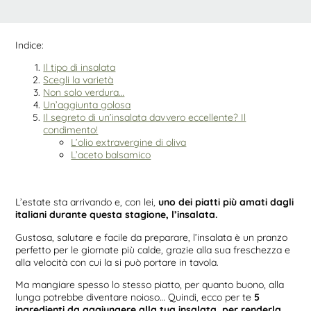
Indice:
Il tipo di insalata
Scegli la varietà
Non solo verdura…
Un’aggiunta golosa
Il segreto di un’insalata davvero eccellente? Il
condimento!
L’olio extravergine di oliva
L’aceto balsamico
L’estate sta arrivando e, con lei,
uno dei piatti più amati dagli
italiani durante questa stagione, l’insalata.
Gustosa, salutare e facile da preparare, l’insalata è un pranzo
perfetto per le giornate più calde, grazie alla sua freschezza e
alla velocità con cui la si può portare in tavola.
Ma mangiare spesso lo stesso piatto, per quanto buono, alla
lunga potrebbe diventare noioso… Quindi, ecco per te
5
ingredienti da aggiungere alla tua insalata, per renderla