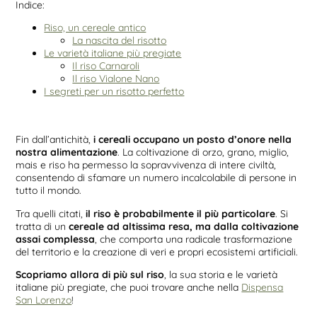
Indice:
Riso, un cereale antico
La nascita del risotto
Le varietà italiane più pregiate
Il riso Carnaroli
Il riso Vialone Nano
I segreti per un risotto perfetto
Fin dall’antichità,
i cereali occupano un posto d’onore nella
nostra alimentazione
. La coltivazione di orzo, grano, miglio,
mais e riso ha permesso la sopravvivenza di intere civiltà,
consentendo di sfamare un numero incalcolabile di persone in
tutto il mondo.
Tra quelli citati,
il riso è probabilmente il più particolare
. Si
tratta di un
cereale ad altissima resa, ma dalla coltivazione
assai complessa
, che comporta una radicale trasformazione
del territorio e la creazione di veri e propri ecosistemi artificiali.
Scopriamo allora di più sul riso
, la sua storia e le varietà
italiane più pregiate, che puoi trovare anche nella
Dispensa
San Lorenzo
!