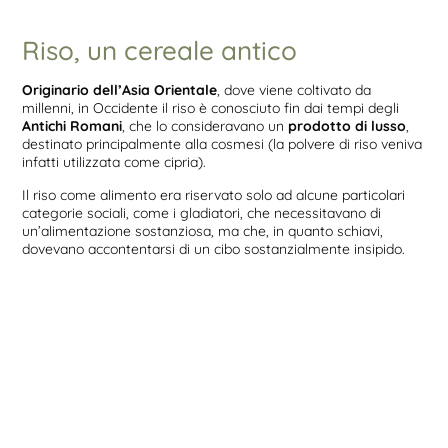
Riso, un cereale antico
Originario dell’Asia Orientale
, dove viene coltivato da
millenni, in Occidente il riso è conosciuto fin dai tempi degli
Antichi Romani
, che lo consideravano un
prodotto di lusso
,
destinato principalmente alla cosmesi (la polvere di riso veniva
infatti utilizzata come cipria).
Il riso come alimento era riservato solo ad alcune particolari
categorie sociali, come i gladiatori, che necessitavano di
un’alimentazione sostanziosa, ma che, in quanto schiavi,
dovevano accontentarsi di un cibo sostanzialmente insipido.
I Romani, tuttavia, non conoscevano le tecniche di coltivazione
del riso, e si limitavano ad
importare
questo cereale
dall’Oriente.
La coltivazione vera e propria del riso
arriverà in Europa
solo intorno al 1300
, grazie all’aumento dei commerci con
l’Estremo Oriente, mentre
in Italia
le prime risaie compaiono a
partire
dal Quattrocento
.
Nonostante questa progressiva diffusione, però, il riso